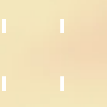
上
輝
の
く
紫
龍。
龍
瀑龍
鳳凰・飛来
聖
平
地
和
に
を
て
願
飛
う
龍
聖
権
地
現
に
の
現
姿
れ
を
た
捉
鳳
え
凰
る
大龍
上昇の時
洋
翡
上
翠
の
渓
富
か
士
ら
に
の
迫
鯉