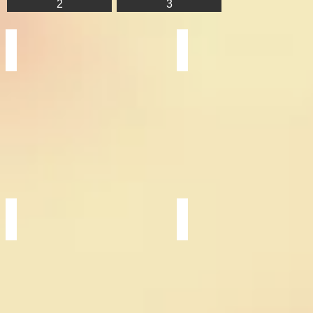
2
3
霊峰富士に聖なる龍(コノハナサクヤヒメ)
赤富士に龍紋
現
龍
れ
の
た
雪
龍
形
は
と
霊
赤
峰
富
の
士
女
の
神
コ
か
ラ
ボ
レ
ー
シ
ョ
ン
紫龍
金色晩龍
信
霊
仰
峰
の
か
山
ら
を
満
振
月
り
を
返
抜
る
け
湖
て