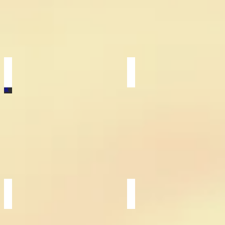
る
の
大
滝
龍
登
の
り？
エ
ネ
ル
ギ
ー
星降る夜
奇跡の写真 龍虎
天
同
の
じ
川
夢
か
に
ら
向
零
か
れ
っ
落
て
ち
進
た
む
星。
龍
と
虎。
龍神
天空龍
境
神々
内
し
の
い
清
日
流
輪