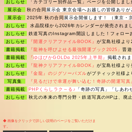
おしらせ
「カテゴリー別作品一覧」ページを公開しまし
展示会
秋の合同
展示会 東京会場へお越しの皆様ありが
展示会
2025年 秋の合同
展示会開催します！ （東京・
おしらせ
水晶院様から2026年カレンダーが発売されま
おしらせ
鉄道写真のInstagram開設しました！フォロ
おしらせ
『開運クリアファイルBOOK』
が宝島社様より
書籍掲載
『龍神を呼びよせる最強開運ブック2025』
晋遊
書籍掲載
『
ゆほびかGOLDα 2025年上半期』
掲載されま
おしらせ
『龍神クリアファイルBOOK』
が宝島社様より
おしらせ
『金龍』のジグソーパズル
がブティック社様よ
写真集
『見るだけで幸運が舞い込む！奇跡の開運写真
書籍掲載
PHPくらしラク～る♪
「奇跡の写真」「しあわ
おしらせ
秋元の本来の専門分野・鉄道写真のHPは、​廃
◆ 画像をクリックで詳しい説明のページをご覧いただけま
す。