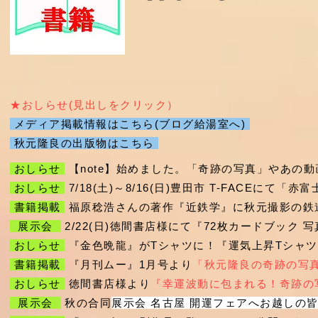
★おしらせ
​(見出しをクリック）
メディア掲載情報はこちら(ブログ給湯室へ)
秋元隆良の出版物はこちら
おしらせ
【note】始めました。
​「奇跡の写真」やあの
おしらせ
7/18(土)～8/16(日)豊田市 T-FACEに
書籍掲載
福原稔浩さんの著作『近鉄学』に秋元撮影の鉄道
展示会
2/22(日)徳間書店様にて『72枚カードブック
おしらせ
『金色晩龍』がTシャツに！『運気上昇Tシャ
書籍掲載
『月刊ムー』1月号より
「秋元隆良の奇跡の写
おしらせ
徳間書店様より
『幸運波動に包まれる！奇跡の
展示会
秋の合同
展示会 名古屋 開運フェアへお越しの