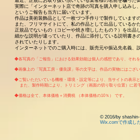
最近、正規にお取り扱い頂いている業者様の名前を騙った
実際に「イ
ンターネット店で奇跡の写真を購入申し込みし
というご報告も当方に届いています。
作品は美術装飾品として一枚づつ手作りで製作しています
また、フリマサイトにて、私の作品として出品しているかた
正規品で
ないもの
（コピーや焼き増ししたもの？）を出品
細かな説明が違っていたり、作品に添付している説明書き
されていたりします。
インターネットでのご購入時には、販売元や振込先名義、
​◆各写真の「ご報告」における効果効能は個人の感想であり、それ
◆画像上の「写真工房・優良課」等の文字は、作品の実物にはござ
◆ご覧いただいている機種・環境・設定等により、当サイトの表示
また、製作時期により、トリミング（画面の切り取り位置）に若干
◆価格は全て、本体価格＋消費税 （本体価格の10％） です。
© 2016/by shashin
Wix.comで作成