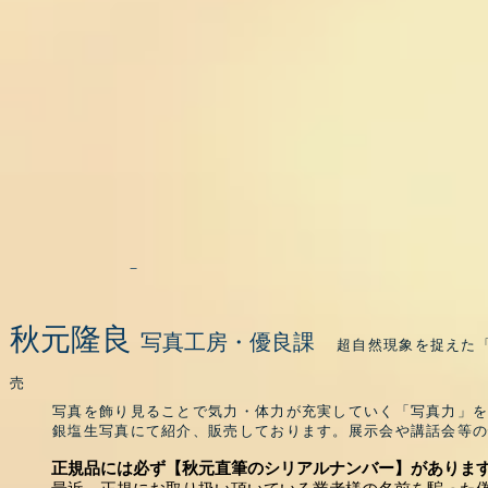
に
に
現
現
れ
れ
た
た
龍
龍
神
神
様。
-
秋元隆良
写真工房・優良課
超自然現象を捉えた
売
写真を飾り見ることで気力・体力が充実していく「写真力」
銀塩生写真にて紹介、販売しております。展示会や講話会等
正規品には必ず【秋元直筆のシリアルナンバー】がありま